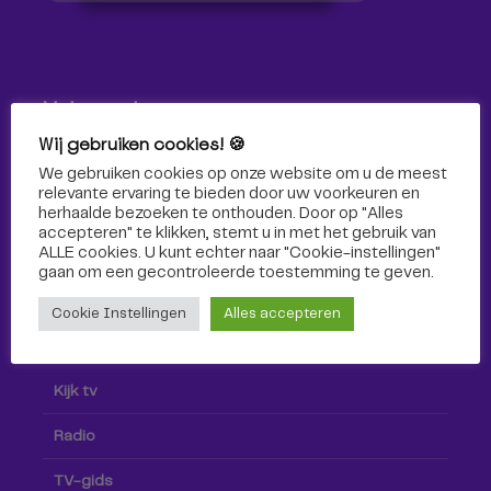
Volg ons!
Wij gebruiken cookies! 🍪
Volg Omroep Tilburg niet alleen hier, maar ook via social
We gebruiken cookies op onze website om u de meest
media!
relevante ervaring te bieden door uw voorkeuren en
herhaalde bezoeken te onthouden. Door op "Alles
accepteren" te klikken, stemt u in met het gebruik van
ALLE cookies. U kunt echter naar "Cookie-instellingen"
gaan om een ​​gecontroleerde toestemming te geven.
Cookie Instellingen
Alles accepteren
Radio & TV
Kijk tv
Radio
TV-gids