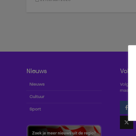
Nieuws
Volg 
Nieuws
Volg Omr
maar oo
Cultuur
Sport