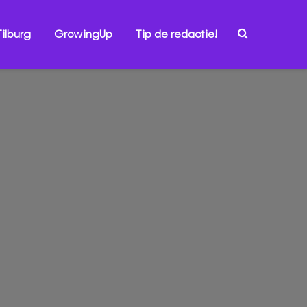
ilburg
GrowingUp
Tip de redactie!