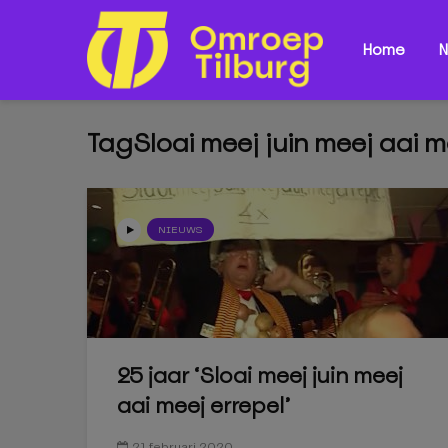
Home
N
TagSloai meej juin meej aai m
NIEUWS
25 jaar ‘Sloai meej juin meej
aai meej errepel’
21 februari 2020