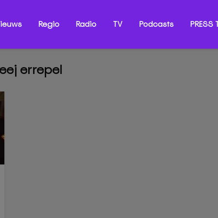
ieuws
Regio
Radio
TV
Podcasts
PRESS T
eej errepel