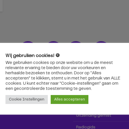
Wij gebruiken cookies! 🍪
We gebruiken cookies op onze website om u de meest
ons!
Radio & TV
relevante ervaring te bieden door uw voorkeuren en
herhaalde bezoeken te onthouden. Door op "Alles
accepteren" te klikken, stemt u in met het gebruik van ALLE
oep Tilburg niet alleen hier,
Kijk tv
cookies. U kunt echter naar "Cookie-instellingen" gaan om
k via social media!
een ​​gecontroleerde toestemming te geven.
Radio
Cookie Instellingen
Alles accepteren
TV-gids
Uitzending gemist
Radiogids