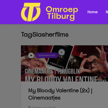
Home
N
TagSlasherfilms
CINEMAATJES
My Bloody Valentine (2x) |
Cinemaatjes
13 februari 2018