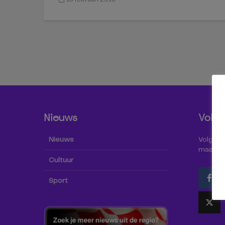
Nieuws
Volg 
Nieuws
Volg Omr
maar oo
Cultuur
Sport