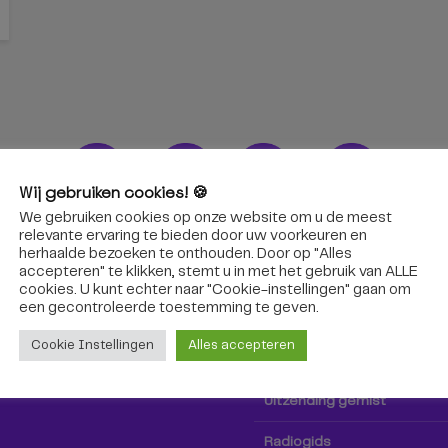
Wij gebruiken cookies! 🍪
We gebruiken cookies op onze website om u de meest
ons!
Radio & TV
relevante ervaring te bieden door uw voorkeuren en
herhaalde bezoeken te onthouden. Door op "Alles
accepteren" te klikken, stemt u in met het gebruik van ALLE
oep Tilburg niet alleen hier,
Kijk tv
cookies. U kunt echter naar "Cookie-instellingen" gaan om
k via social media!
een ​​gecontroleerde toestemming te geven.
Radio
Cookie Instellingen
Alles accepteren
TV-gids
Uitzending gemist
Radiogids