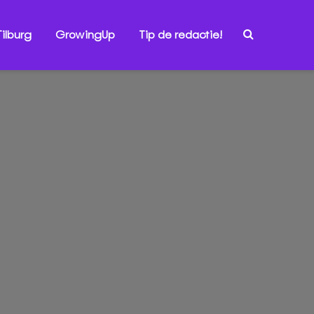
ilburg
GrowingUp
Tip de redactie!