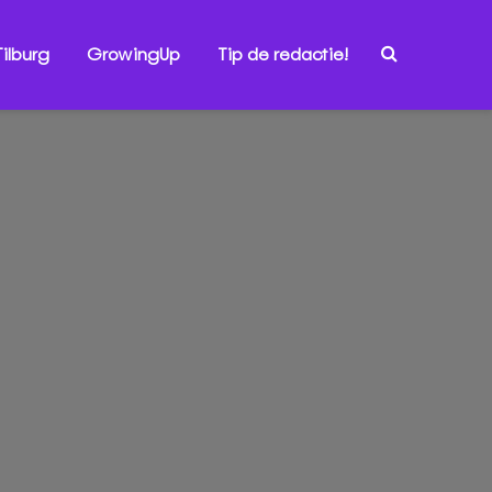
ilburg
GrowingUp
Tip de redactie!