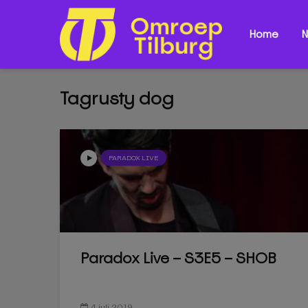
Home
N
Tagrusty dog
PARADOX LIVE
Paradox Live – S3E5 – SHOB
4 juli 2019