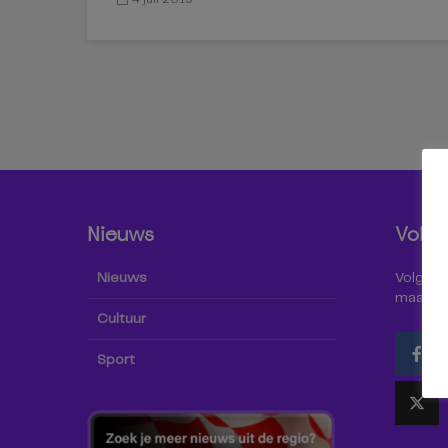
Nieuws
Volg 
Nieuws
Volg Omr
maar oo
Cultuur
Sport