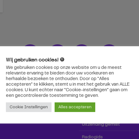
Wij gebruiken cookies! 🍪
We gebruiken cookies op onze website om u de meest
ons!
Radio & TV
relevante ervaring te bieden door uw voorkeuren en
herhaalde bezoeken te onthouden. Door op "Alles
accepteren" te klikken, stemt u in met het gebruik van ALLE
oep Tilburg niet alleen hier,
Kijk tv
cookies. U kunt echter naar "Cookie-instellingen" gaan om
k via social media!
een ​​gecontroleerde toestemming te geven.
Radio
Cookie Instellingen
Alles accepteren
TV-gids
Uitzending gemist
Radiogids