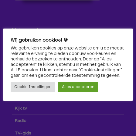
Volg ons!
Wij gebruiken cookies! 🍪
Volg Omroep Tilburg niet alleen hier, maar ook via social
We gebruiken cookies op onze website om u de meest
media!
relevante ervaring te bieden door uw voorkeuren en
herhaalde bezoeken te onthouden. Door op "Alles
accepteren" te klikken, stemt u in met het gebruik van
ALLE cookies. U kunt echter naar "Cookie-instellingen"
gaan om een ​​gecontroleerde toestemming te geven.
Cookie Instellingen
Alles accepteren
Radio & TV
Kijk tv
Radio
TV-gids