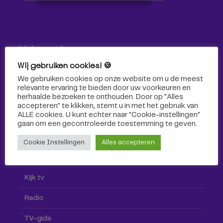
Volg ons!
Wij gebruiken cookies! 🍪
Volg Omroep Tilburg niet alleen hier, maar ook via social
We gebruiken cookies op onze website om u de meest
media!
relevante ervaring te bieden door uw voorkeuren en
herhaalde bezoeken te onthouden. Door op "Alles
accepteren" te klikken, stemt u in met het gebruik van
ALLE cookies. U kunt echter naar "Cookie-instellingen"
gaan om een ​​gecontroleerde toestemming te geven.
Cookie Instellingen
Alles accepteren
Radio & TV
Kijk tv
Radio
TV-gids