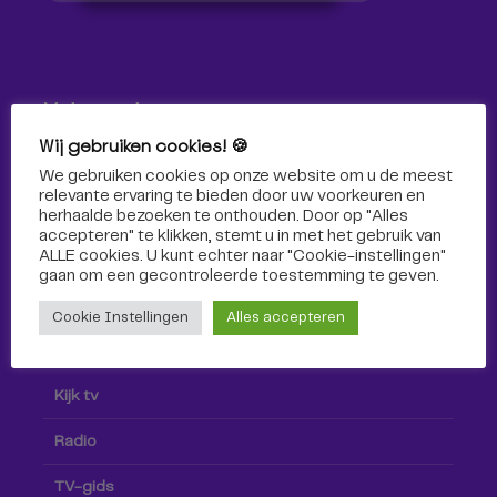
Volg ons!
Wij gebruiken cookies! 🍪
Volg Omroep Tilburg niet alleen hier, maar ook via social
We gebruiken cookies op onze website om u de meest
media!
relevante ervaring te bieden door uw voorkeuren en
herhaalde bezoeken te onthouden. Door op "Alles
accepteren" te klikken, stemt u in met het gebruik van
ALLE cookies. U kunt echter naar "Cookie-instellingen"
gaan om een ​​gecontroleerde toestemming te geven.
Cookie Instellingen
Alles accepteren
Radio & TV
Kijk tv
Radio
TV-gids