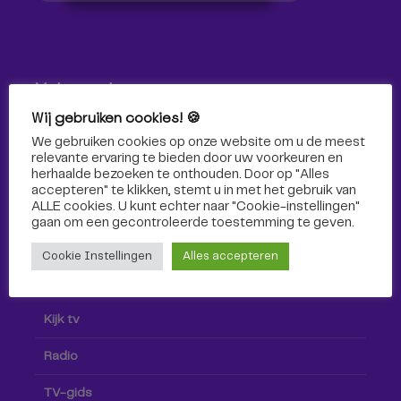
Volg ons!
Wij gebruiken cookies! 🍪
Volg Omroep Tilburg niet alleen hier, maar ook via social
We gebruiken cookies op onze website om u de meest
media!
relevante ervaring te bieden door uw voorkeuren en
herhaalde bezoeken te onthouden. Door op "Alles
accepteren" te klikken, stemt u in met het gebruik van
ALLE cookies. U kunt echter naar "Cookie-instellingen"
gaan om een ​​gecontroleerde toestemming te geven.
Cookie Instellingen
Alles accepteren
Radio & TV
Kijk tv
Radio
TV-gids