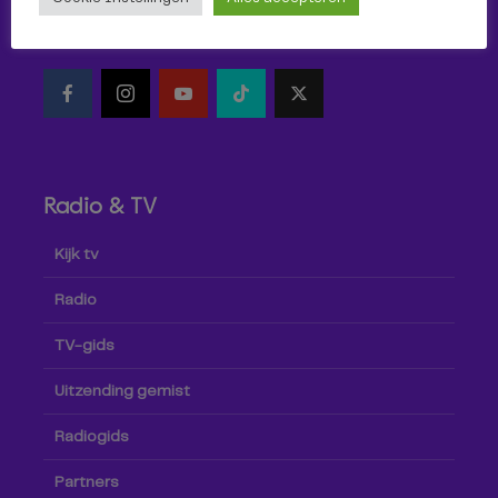
Volg Omroep Tilburg niet alleen hier, maar ook via social
media!
Radio & TV
Kijk tv
Radio
TV-gids
Uitzending gemist
Radiogids
Partners