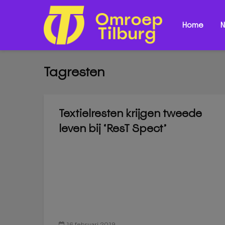
Home
N
Tagresten
Textielresten krijgen tweede
leven bij ‘ResT Spect’
16 februari 2019