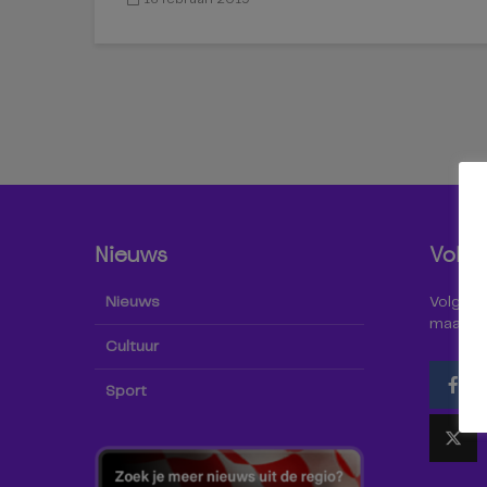
Nieuws
Volg 
Nieuws
Volg Omr
maar oo
Cultuur
Sport