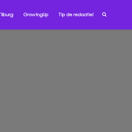
ilburg
GrowingUp
Tip de redactie!