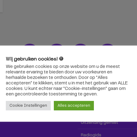
Wij gebruiken cookies! 🍪
We gebruiken cookies op onze website om u de meest
ons!
Radio & TV
relevante ervaring te bieden door uw voorkeuren en
herhaalde bezoeken te onthouden. Door op "Alles
accepteren" te klikken, stemt u in met het gebruik van ALLE
oep Tilburg niet alleen hier,
Kijk tv
cookies. U kunt echter naar "Cookie-instellingen" gaan om
k via social media!
een ​​gecontroleerde toestemming te geven.
Radio
Cookie Instellingen
Alles accepteren
TV-gids
Uitzending gemist
Radiogids