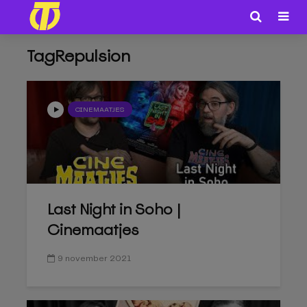
TagRepulsion
CINEMAATJES
Last Night in Soho |
Cinemaatjes
9 november 2021