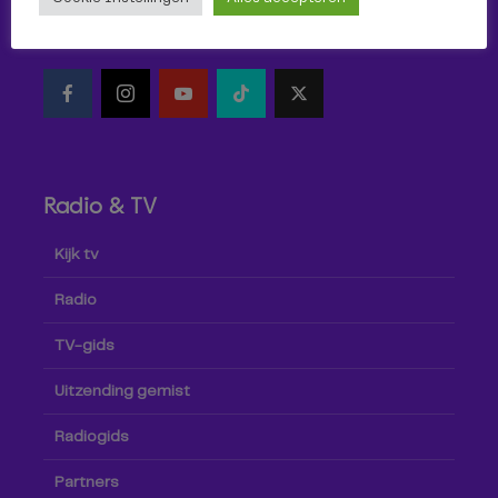
Volg Omroep Tilburg niet alleen hier, maar ook via social
media!
Radio & TV
Kijk tv
Radio
TV-gids
Uitzending gemist
Radiogids
Partners