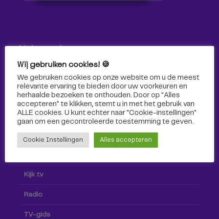
Volg ons!
Wij gebruiken cookies! 🍪
Volg Omroep Tilburg niet alleen hier, maar ook via social
We gebruiken cookies op onze website om u de meest
media!
relevante ervaring te bieden door uw voorkeuren en
herhaalde bezoeken te onthouden. Door op "Alles
accepteren" te klikken, stemt u in met het gebruik van
ALLE cookies. U kunt echter naar "Cookie-instellingen"
gaan om een ​​gecontroleerde toestemming te geven.
Cookie Instellingen
Alles accepteren
Radio & TV
Kijk tv
Radio
TV-gids