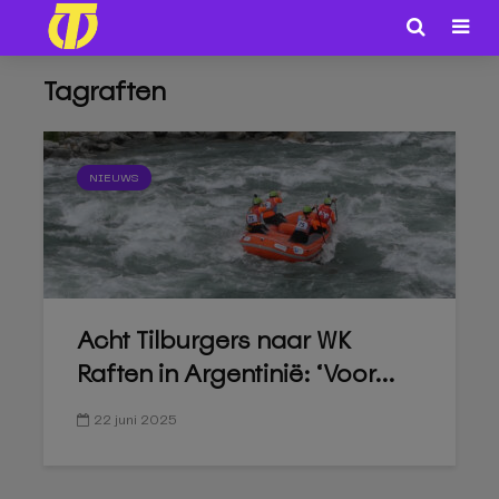
Tagraften
NIEUWS
Acht Tilburgers naar WK
Raften in Argentinië: ‘Voor...
22 juni 2025