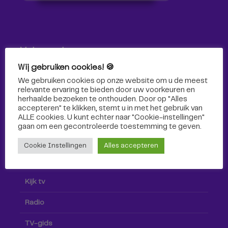
Volg ons!
Wij gebruiken cookies! 🍪
Volg Omroep Tilburg niet alleen hier, maar ook via social
We gebruiken cookies op onze website om u de meest
media!
relevante ervaring te bieden door uw voorkeuren en
herhaalde bezoeken te onthouden. Door op "Alles
accepteren" te klikken, stemt u in met het gebruik van
ALLE cookies. U kunt echter naar "Cookie-instellingen"
gaan om een ​​gecontroleerde toestemming te geven.
Cookie Instellingen
Alles accepteren
Radio & TV
Kijk tv
Radio
TV-gids