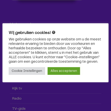
Volg ons!
Wij gebruiken cookies! 🍪
Volg Omroep Tilburg niet alleen hier, maar ook via social
We gebruiken cookies op onze website om u de meest
media!
relevante ervaring te bieden door uw voorkeuren en
herhaalde bezoeken te onthouden. Door op "Alles
accepteren" te klikken, stemt u in met het gebruik van
ALLE cookies. U kunt echter naar "Cookie-instellingen"
gaan om een ​​gecontroleerde toestemming te geven.
Cookie Instellingen
Alles accepteren
Radio & TV
Kijk tv
Radio
TV-gids