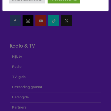
Volg Omroep Tilburg niet alleen hier, maar ook via social
media!
Radio & TV
Kijk tv
Radio
TV-gids
Uitzending gemist
Radiogids
Partners