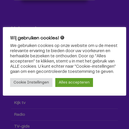
Volg ons!
Wij gebruiken cookies! 🍪
Volg Omroep Tilburg niet alleen hier, maar ook via social
We gebruiken cookies op onze website om u de meest
media!
relevante ervaring te bieden door uw voorkeuren en
herhaalde bezoeken te onthouden. Door op "Alles
accepteren" te klikken, stemt u in met het gebruik van
ALLE cookies. U kunt echter naar "Cookie-instellingen"
gaan om een ​​gecontroleerde toestemming te geven.
Cookie Instellingen
Alles accepteren
Radio & TV
Kijk tv
Radio
TV-gids