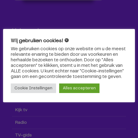
Volg ons!
Wij gebruiken cookies! 🍪
Volg Omroep Tilburg niet alleen hier, maar ook via social
We gebruiken cookies op onze website om u de meest
media!
relevante ervaring te bieden door uw voorkeuren en
herhaalde bezoeken te onthouden. Door op "Alles
accepteren" te klikken, stemt u in met het gebruik van
ALLE cookies. U kunt echter naar "Cookie-instellingen"
gaan om een ​​gecontroleerde toestemming te geven.
Cookie Instellingen
Alles accepteren
Radio & TV
Kijk tv
Radio
TV-gids