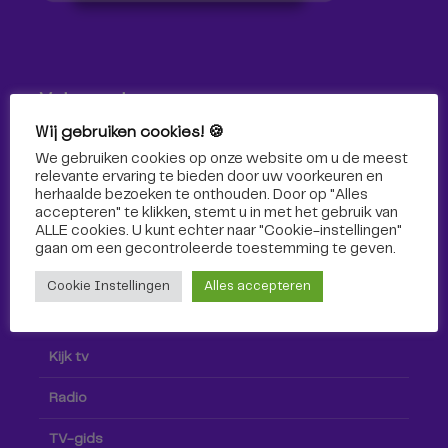
Volg ons!
Wij gebruiken cookies! 🍪
Volg Omroep Tilburg niet alleen hier, maar ook via social
We gebruiken cookies op onze website om u de meest
media!
relevante ervaring te bieden door uw voorkeuren en
herhaalde bezoeken te onthouden. Door op "Alles
accepteren" te klikken, stemt u in met het gebruik van
ALLE cookies. U kunt echter naar "Cookie-instellingen"
gaan om een ​​gecontroleerde toestemming te geven.
Cookie Instellingen
Alles accepteren
Radio & TV
Kijk tv
Radio
TV-gids