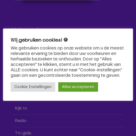
Volg ons!
Wij gebruiken cookies! 🍪
Volg Omroep Tilburg niet alleen hier, maar ook via social
We gebruiken cookies op onze website om u de meest
media!
relevante ervaring te bieden door uw voorkeuren en
herhaalde bezoeken te onthouden. Door op "Alles
accepteren" te klikken, stemt u in met het gebruik van
ALLE cookies. U kunt echter naar "Cookie-instellingen"
gaan om een ​​gecontroleerde toestemming te geven.
Cookie Instellingen
Alles accepteren
Radio & TV
Kijk tv
Radio
TV-gids