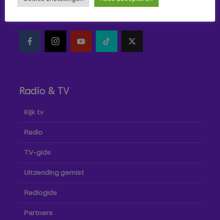
Volg Omroep Tilburg niet alleen hier, maar ook via social
media!
Radio & TV
Kijk tv
Radio
TV-gids
Uitzending gemist
Radiogids
Partners