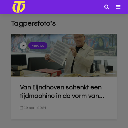
Tagpersfoto’s
NIEUWS
Van Eijndhoven schenkt een
tijdmachine in de vorm van...
19 april 2024