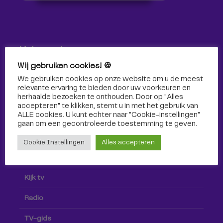
Volg ons!
Wij gebruiken cookies! 🍪
Volg Omroep Tilburg niet alleen hier, maar ook via social
We gebruiken cookies op onze website om u de meest
media!
relevante ervaring te bieden door uw voorkeuren en
herhaalde bezoeken te onthouden. Door op "Alles
accepteren" te klikken, stemt u in met het gebruik van
ALLE cookies. U kunt echter naar "Cookie-instellingen"
gaan om een ​​gecontroleerde toestemming te geven.
Cookie Instellingen
Alles accepteren
Radio & TV
Kijk tv
Radio
TV-gids