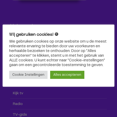
Volg ons!
Wij gebruiken cookies! 🍪
Volg Omroep Tilburg niet alleen hier, maar ook via social
We gebruiken cookies op onze website om u de meest
media!
relevante ervaring te bieden door uw voorkeuren en
herhaalde bezoeken te onthouden. Door op "Alles
accepteren" te klikken, stemt u in met het gebruik van
ALLE cookies. U kunt echter naar "Cookie-instellingen"
gaan om een ​​gecontroleerde toestemming te geven.
Cookie Instellingen
Alles accepteren
Radio & TV
Kijk tv
Radio
TV-gids