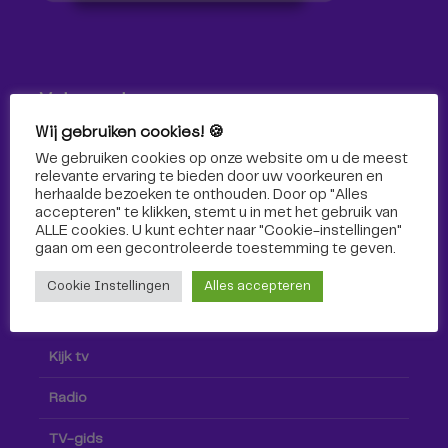
Volg ons!
Wij gebruiken cookies! 🍪
Volg Omroep Tilburg niet alleen hier, maar ook via social
We gebruiken cookies op onze website om u de meest
media!
relevante ervaring te bieden door uw voorkeuren en
herhaalde bezoeken te onthouden. Door op "Alles
accepteren" te klikken, stemt u in met het gebruik van
ALLE cookies. U kunt echter naar "Cookie-instellingen"
gaan om een ​​gecontroleerde toestemming te geven.
Cookie Instellingen
Alles accepteren
Radio & TV
Kijk tv
Radio
TV-gids