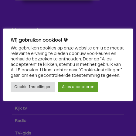
Volg ons!
Wij gebruiken cookies! 🍪
Volg Omroep Tilburg niet alleen hier, maar ook via social
We gebruiken cookies op onze website om u de meest
media!
relevante ervaring te bieden door uw voorkeuren en
herhaalde bezoeken te onthouden. Door op "Alles
accepteren" te klikken, stemt u in met het gebruik van
ALLE cookies. U kunt echter naar "Cookie-instellingen"
gaan om een ​​gecontroleerde toestemming te geven.
Cookie Instellingen
Alles accepteren
Radio & TV
Kijk tv
Radio
TV-gids