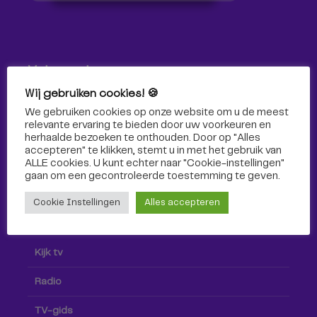
Volg ons!
Wij gebruiken cookies! 🍪
Volg Omroep Tilburg niet alleen hier, maar ook via social
We gebruiken cookies op onze website om u de meest
media!
relevante ervaring te bieden door uw voorkeuren en
herhaalde bezoeken te onthouden. Door op "Alles
accepteren" te klikken, stemt u in met het gebruik van
ALLE cookies. U kunt echter naar "Cookie-instellingen"
gaan om een ​​gecontroleerde toestemming te geven.
Cookie Instellingen
Alles accepteren
Radio & TV
Kijk tv
Radio
TV-gids