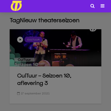
TagNieuw theaterseizoen
CULTUUR
CulTuur – Seizoen 10,
aflevering 3
17 september 2021