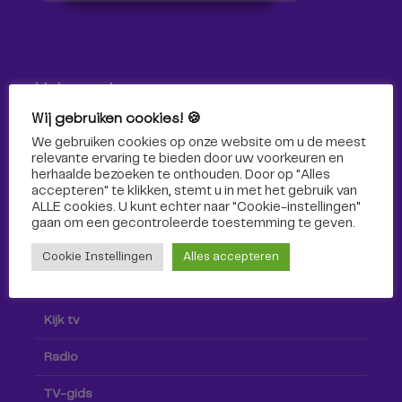
Volg ons!
Wij gebruiken cookies! 🍪
Volg Omroep Tilburg niet alleen hier, maar ook via social
We gebruiken cookies op onze website om u de meest
media!
relevante ervaring te bieden door uw voorkeuren en
herhaalde bezoeken te onthouden. Door op "Alles
accepteren" te klikken, stemt u in met het gebruik van
ALLE cookies. U kunt echter naar "Cookie-instellingen"
gaan om een ​​gecontroleerde toestemming te geven.
Cookie Instellingen
Alles accepteren
Radio & TV
Kijk tv
Radio
TV-gids