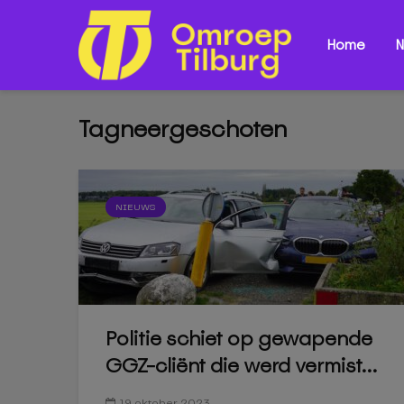
Home
N
Tagneergeschoten
NIEUWS
Politie schiet op gewapende
GGZ-cliënt die werd vermist...
19 oktober 2023