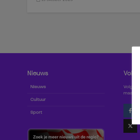
Nieuws
Volg 
Nieuws
Volg Omr
maar oo
Cultuur
Sport