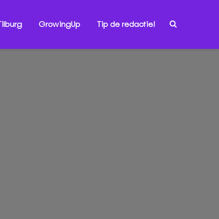
ilburg
GrowingUp
Tip de redactie!