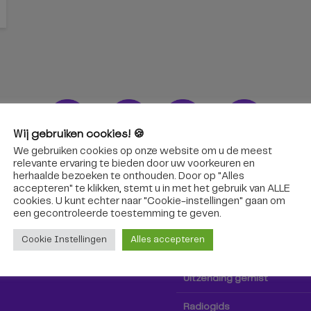
Wij gebruiken cookies! 🍪
We gebruiken cookies op onze website om u de meest
ons!
Radio & TV
relevante ervaring te bieden door uw voorkeuren en
herhaalde bezoeken te onthouden. Door op "Alles
accepteren" te klikken, stemt u in met het gebruik van ALLE
oep Tilburg niet alleen hier,
Kijk tv
cookies. U kunt echter naar "Cookie-instellingen" gaan om
k via social media!
een ​​gecontroleerde toestemming te geven.
Radio
Cookie Instellingen
Alles accepteren
TV-gids
Uitzending gemist
Radiogids