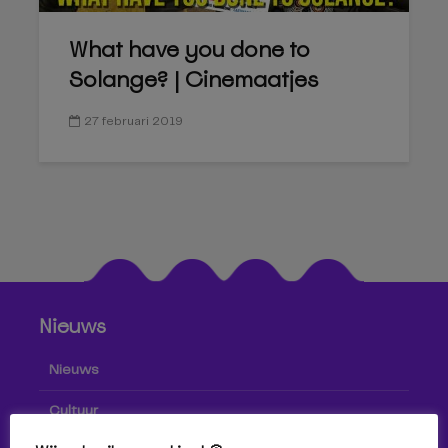
What have you done to
Solange? | Cinemaatjes
27 februari 2019
Nieuws
Nieuws
Cultuur