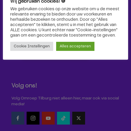
Wij gebruiken cookies! 🍪
Sport
We gebruiken cookies op onze website om u de meest
relevante ervaring te bieden door uw voorkeuren en
herhaalde bezoeken te onthouden. Door op "Alles
accepteren" te klikken, stemt u in met het gebruik van
ALLE cookies. U kunt echter naar "Cookie-instellingen"
gaan om een ​​gecontroleerde toestemming te geven.
Cookie Instellingen
Alles accepteren
Volg ons!
Volg Omroep Tilburg niet alleen hier, maar ook via social
media!