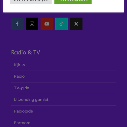
Volg Omroep Tilburg niet alleen hier, maar ook via social
media!
Radio & TV
Kijk tv
Radio
TV-gids
Uitzending gemist
Radiogids
Partners