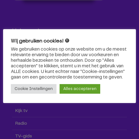
Volg ons!
Wij gebruiken cookies! 🍪
Volg Omroep Tilburg niet alleen hier, maar ook via social
We gebruiken cookies op onze website om u de meest
media!
relevante ervaring te bieden door uw voorkeuren en
herhaalde bezoeken te onthouden. Door op "Alles
accepteren" te klikken, stemt u in met het gebruik van
ALLE cookies. U kunt echter naar "Cookie-instellingen"
gaan om een ​​gecontroleerde toestemming te geven.
Cookie Instellingen
Alles accepteren
Radio & TV
Kijk tv
Radio
TV-gids