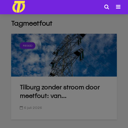
Tagmeetfout
REGIO
Tilburg zonder stroom door
meetfout: van...
6 juli 2026