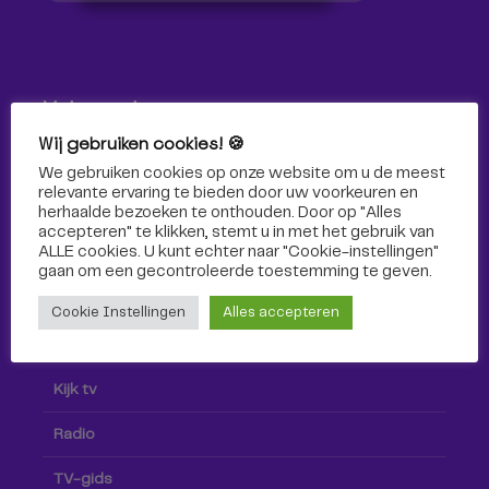
Volg ons!
Wij gebruiken cookies! 🍪
Volg Omroep Tilburg niet alleen hier, maar ook via social
We gebruiken cookies op onze website om u de meest
media!
relevante ervaring te bieden door uw voorkeuren en
herhaalde bezoeken te onthouden. Door op "Alles
accepteren" te klikken, stemt u in met het gebruik van
ALLE cookies. U kunt echter naar "Cookie-instellingen"
gaan om een ​​gecontroleerde toestemming te geven.
Cookie Instellingen
Alles accepteren
Radio & TV
Kijk tv
Radio
TV-gids