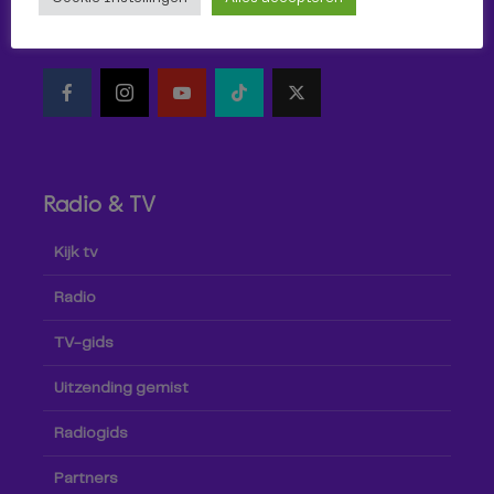
Volg Omroep Tilburg niet alleen hier, maar ook via social
media!
Radio & TV
Kijk tv
Radio
TV-gids
Uitzending gemist
Radiogids
Partners