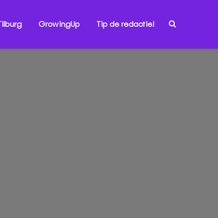
ilburg
GrowingUp
Tip de redactie!