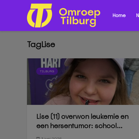
Home
N
TagLise
TILBURG
Lise (11) overwon leukemie en
een hersentumor: school...
3 juni 2026