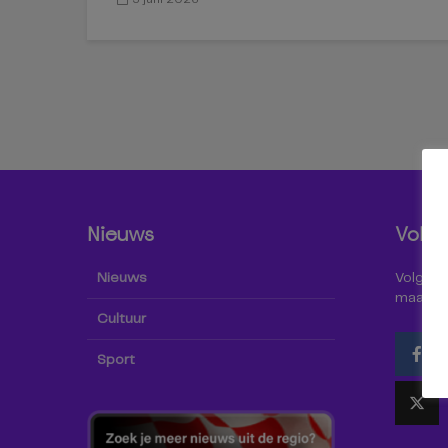
Nieuws
Volg 
Nieuws
Volg Omr
maar oo
Cultuur
Sport