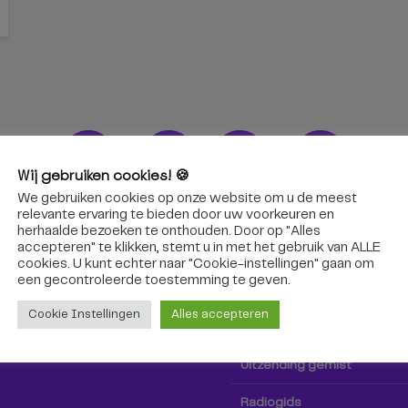
Wij gebruiken cookies! 🍪
We gebruiken cookies op onze website om u de meest
ons!
Radio & TV
relevante ervaring te bieden door uw voorkeuren en
herhaalde bezoeken te onthouden. Door op "Alles
accepteren" te klikken, stemt u in met het gebruik van ALLE
oep Tilburg niet alleen hier,
Kijk tv
cookies. U kunt echter naar "Cookie-instellingen" gaan om
k via social media!
een ​​gecontroleerde toestemming te geven.
Radio
Cookie Instellingen
Alles accepteren
TV-gids
Uitzending gemist
Radiogids