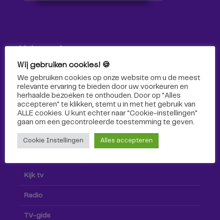
Volg ons!
Wij gebruiken cookies! 🍪
Volg Omroep Tilburg niet alleen hier, maar ook via social
We gebruiken cookies op onze website om u de meest
media!
relevante ervaring te bieden door uw voorkeuren en
herhaalde bezoeken te onthouden. Door op "Alles
accepteren" te klikken, stemt u in met het gebruik van
ALLE cookies. U kunt echter naar "Cookie-instellingen"
gaan om een ​​gecontroleerde toestemming te geven.
Cookie Instellingen
Alles accepteren
Radio & TV
Kijk tv
Radio
TV-gids