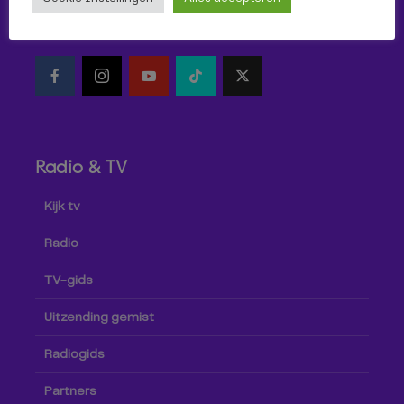
Volg Omroep Tilburg niet alleen hier, maar ook via social
media!
Radio & TV
Kijk tv
Radio
TV-gids
Uitzending gemist
Radiogids
Partners