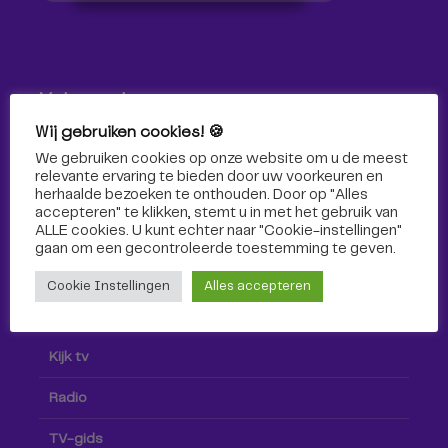
Volg ons!
Wij gebruiken cookies! 🍪
Volg Omroep Tilburg niet alleen hier, maar ook via social
We gebruiken cookies op onze website om u de meest
media!
relevante ervaring te bieden door uw voorkeuren en
herhaalde bezoeken te onthouden. Door op "Alles
accepteren" te klikken, stemt u in met het gebruik van
ALLE cookies. U kunt echter naar "Cookie-instellingen"
gaan om een ​​gecontroleerde toestemming te geven.
Cookie Instellingen
Alles accepteren
Radio & TV
Kijk tv
Radio
TV-gids