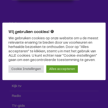
Volg ons!
Wij gebruiken cookies! 🍪
Volg Omroep Tilburg niet alleen hier, maar ook via social
We gebruiken cookies op onze website om u de meest
media!
relevante ervaring te bieden door uw voorkeuren en
herhaalde bezoeken te onthouden. Door op "Alles
accepteren" te klikken, stemt u in met het gebruik van
ALLE cookies. U kunt echter naar "Cookie-instellingen"
gaan om een ​​gecontroleerde toestemming te geven.
Cookie Instellingen
Alles accepteren
Radio & TV
Kijk tv
Radio
TV-gids