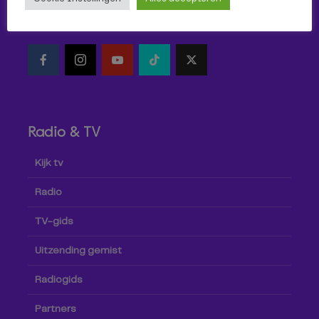
Volg Omroep Tilburg niet alleen hier, maar ook via social
media!
Radio & TV
Kijk tv
Radio
TV-gids
Uitzending gemist
Radiogids
Partners