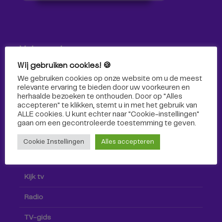
Volg ons!
Wij gebruiken cookies! 🍪
Volg Omroep Tilburg niet alleen hier, maar ook via social
We gebruiken cookies op onze website om u de meest
media!
relevante ervaring te bieden door uw voorkeuren en
herhaalde bezoeken te onthouden. Door op "Alles
accepteren" te klikken, stemt u in met het gebruik van
ALLE cookies. U kunt echter naar "Cookie-instellingen"
gaan om een ​​gecontroleerde toestemming te geven.
Cookie Instellingen
Alles accepteren
Radio & TV
Kijk tv
Radio
TV-gids