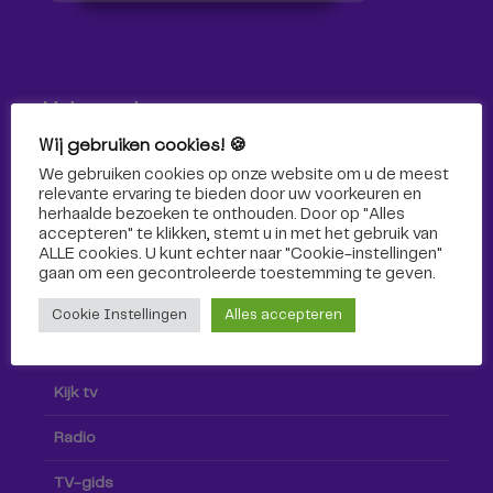
Volg ons!
Wij gebruiken cookies! 🍪
Volg Omroep Tilburg niet alleen hier, maar ook via social
We gebruiken cookies op onze website om u de meest
media!
relevante ervaring te bieden door uw voorkeuren en
herhaalde bezoeken te onthouden. Door op "Alles
accepteren" te klikken, stemt u in met het gebruik van
ALLE cookies. U kunt echter naar "Cookie-instellingen"
gaan om een ​​gecontroleerde toestemming te geven.
Cookie Instellingen
Alles accepteren
Radio & TV
Kijk tv
Radio
TV-gids