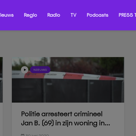
ieuws
Regio
Radio
TV
Podcasts
PRESS T
NIEUWS
Politie arresteert crimineel
Jan B. (69) in zijn woning in...
30 juni 2020