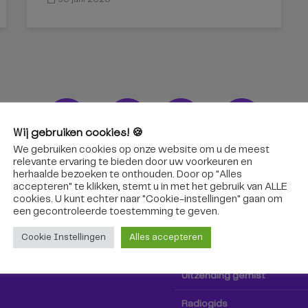
Wij gebruiken cookies! 🍪
We gebruiken cookies op onze website om u de meest
ons!
Radio & TV
relevante ervaring te bieden door uw voorkeuren en
herhaalde bezoeken te onthouden. Door op "Alles
accepteren" te klikken, stemt u in met het gebruik van ALLE
oep Tilburg niet alleen hier,
Kijk tv
cookies. U kunt echter naar "Cookie-instellingen" gaan om
k via social media!
een ​​gecontroleerde toestemming te geven.
Radio
Cookie Instellingen
Alles accepteren
TV-gids
Uitzending gemist
Radiogids