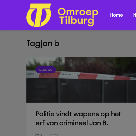
Home
N
Tagjan b
NIEUWS
Politie vindt wapens op het
erf van crimineel Jan B.
3 juli 2020