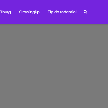
ilburg
GrowingUp
Tip de redactie!