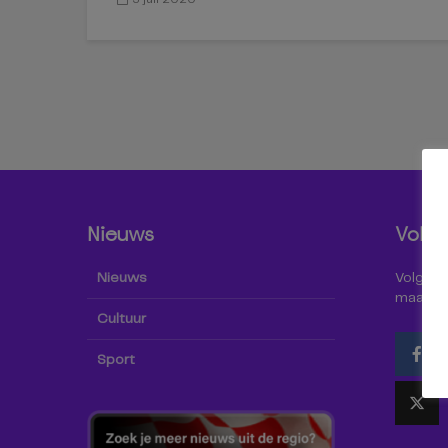
Nieuws
Volg 
Nieuws
Volg Omr
maar oo
Cultuur
Sport