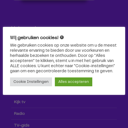
Volg ons!
Wij gebruiken cookies! 🍪
Volg Omroep Tilburg niet alleen hier, maar ook via social
We gebruiken cookies op onze website om u de meest
media!
relevante ervaring te bieden door uw voorkeuren en
herhaalde bezoeken te onthouden. Door op "Alles
accepteren" te klikken, stemt u in met het gebruik van
ALLE cookies. U kunt echter naar "Cookie-instellingen"
gaan om een ​​gecontroleerde toestemming te geven.
Cookie Instellingen
Alles accepteren
Radio & TV
Kijk tv
Radio
TV-gids