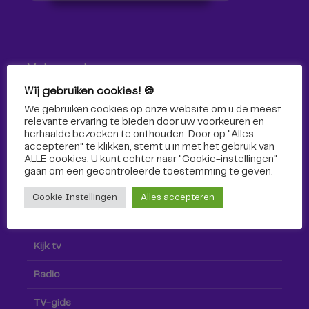
Volg ons!
Wij gebruiken cookies! 🍪
Volg Omroep Tilburg niet alleen hier, maar ook via social
We gebruiken cookies op onze website om u de meest
media!
relevante ervaring te bieden door uw voorkeuren en
herhaalde bezoeken te onthouden. Door op "Alles
accepteren" te klikken, stemt u in met het gebruik van
ALLE cookies. U kunt echter naar "Cookie-instellingen"
gaan om een ​​gecontroleerde toestemming te geven.
Cookie Instellingen
Alles accepteren
Radio & TV
Kijk tv
Radio
TV-gids