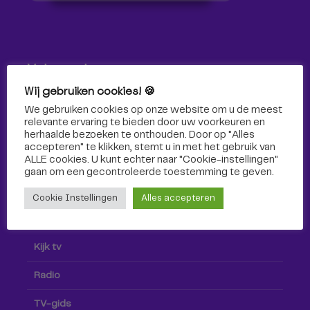
Volg ons!
Wij gebruiken cookies! 🍪
Volg Omroep Tilburg niet alleen hier, maar ook via social
We gebruiken cookies op onze website om u de meest
media!
relevante ervaring te bieden door uw voorkeuren en
herhaalde bezoeken te onthouden. Door op "Alles
accepteren" te klikken, stemt u in met het gebruik van
ALLE cookies. U kunt echter naar "Cookie-instellingen"
gaan om een ​​gecontroleerde toestemming te geven.
Cookie Instellingen
Alles accepteren
Radio & TV
Kijk tv
Radio
TV-gids