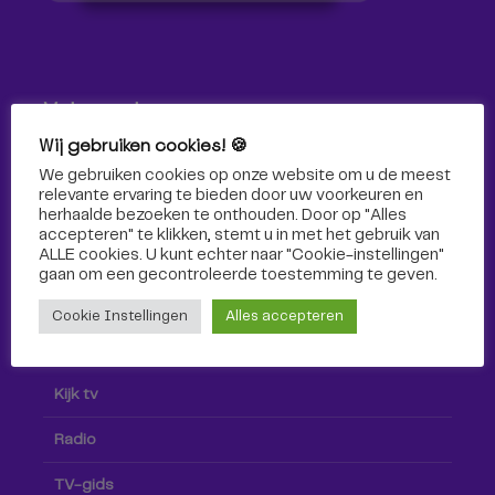
Volg ons!
Wij gebruiken cookies! 🍪
Volg Omroep Tilburg niet alleen hier, maar ook via social
We gebruiken cookies op onze website om u de meest
media!
relevante ervaring te bieden door uw voorkeuren en
herhaalde bezoeken te onthouden. Door op "Alles
accepteren" te klikken, stemt u in met het gebruik van
ALLE cookies. U kunt echter naar "Cookie-instellingen"
gaan om een ​​gecontroleerde toestemming te geven.
Cookie Instellingen
Alles accepteren
Radio & TV
Kijk tv
Radio
TV-gids