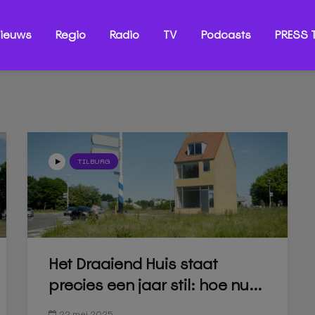
ieuws
Regio
Radio
TV
Podcasts
PRESS T
TILBURG
Het Draaiend Huis staat
precies een jaar stil: hoe nu...
22 mei 2025