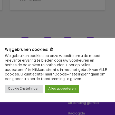
Wij gebruiken cookies! 🍪
We gebruiken cookies op onze website om u de meest
ons!
Radio & TV
relevante ervaring te bieden door uw voorkeuren en
herhaalde bezoeken te onthouden. Door op "Alles
accepteren" te klikken, stemt u in met het gebruik van ALLE
oep Tilburg niet alleen hier,
Kijk tv
cookies. U kunt echter naar "Cookie-instellingen" gaan om
k via social media!
een ​​gecontroleerde toestemming te geven.
Radio
Cookie Instellingen
Alles accepteren
TV-gids
Uitzending gemist
Radiogids