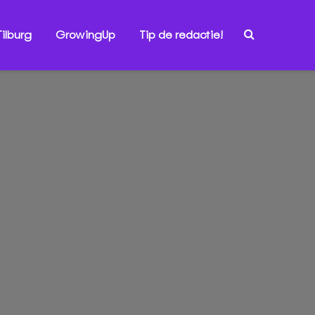
ilburg
GrowingUp
Tip de redactie!