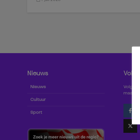
Nieuws
Volg 
Nieuws
Volg Omr
maar oo
Cultuur
Sport