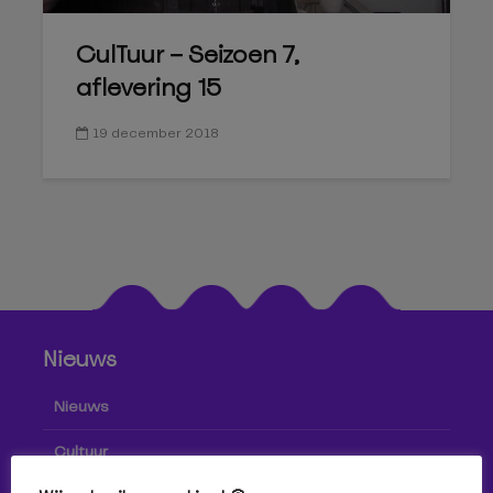
CulTuur – Seizoen 7,
aflevering 15
19 december 2018
Nieuws
Nieuws
Cultuur