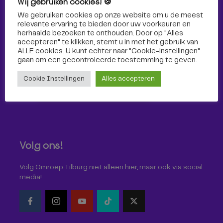
Wij gebruiken cookies! 🍪
Sport
We gebruiken cookies op onze website om u de meest
relevante ervaring te bieden door uw voorkeuren en
herhaalde bezoeken te onthouden. Door op "Alles
accepteren" te klikken, stemt u in met het gebruik van
ALLE cookies. U kunt echter naar "Cookie-instellingen"
gaan om een ​​gecontroleerde toestemming te geven.
Cookie Instellingen
Alles accepteren
Volg ons!
Volg Omroep Tilburg niet alleen hier, maar ook via social
media!