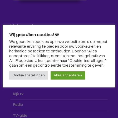
Volg ons!
Wij gebruiken cookies! 🍪
Volg Omroep Tilburg niet alleen hier, maar ook via social
We gebruiken cookies op onze website om u de meest
media!
relevante ervaring te bieden door uw voorkeuren en
herhaalde bezoeken te onthouden. Door op "Alles
accepteren" te klikken, stemt u in met het gebruik van
ALLE cookies. U kunt echter naar "Cookie-instellingen"
gaan om een ​​gecontroleerde toestemming te geven.
Cookie Instellingen
Alles accepteren
Radio & TV
Kijk tv
Radio
TV-gids