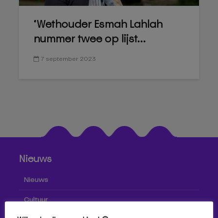
‘Wethouder Esmah Lahlah
nummer twee op lijst...
7 september 2023
Nieuws
Nieuws
Cultuur