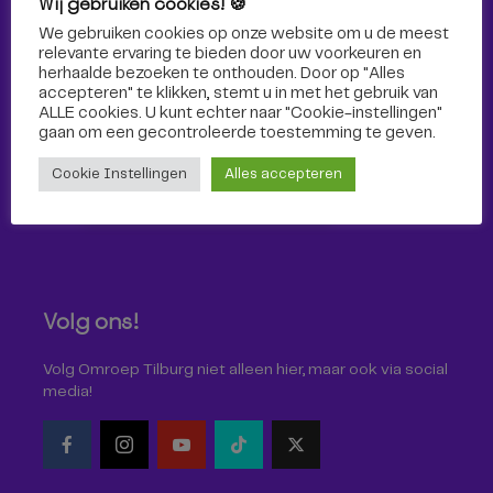
Wij gebruiken cookies! 🍪
Sport
We gebruiken cookies op onze website om u de meest
relevante ervaring te bieden door uw voorkeuren en
herhaalde bezoeken te onthouden. Door op "Alles
accepteren" te klikken, stemt u in met het gebruik van
ALLE cookies. U kunt echter naar "Cookie-instellingen"
gaan om een ​​gecontroleerde toestemming te geven.
Cookie Instellingen
Alles accepteren
Volg ons!
Volg Omroep Tilburg niet alleen hier, maar ook via social
media!