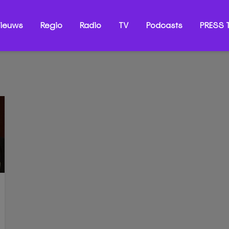
ieuws
Regio
Radio
TV
Podcasts
PRESS T