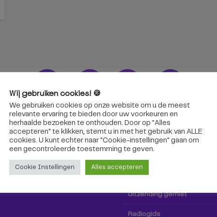
Wij gebruiken cookies! 🍪
We gebruiken cookies op onze website om u de meest
ons!
Radio & TV
relevante ervaring te bieden door uw voorkeuren en
herhaalde bezoeken te onthouden. Door op "Alles
accepteren" te klikken, stemt u in met het gebruik van ALLE
oep Tilburg niet alleen hier,
Kijk tv
cookies. U kunt echter naar "Cookie-instellingen" gaan om
k via social media!
een ​​gecontroleerde toestemming te geven.
Radio
Cookie Instellingen
Alles accepteren
TV-gids
Uitzending gemist
Radiogids