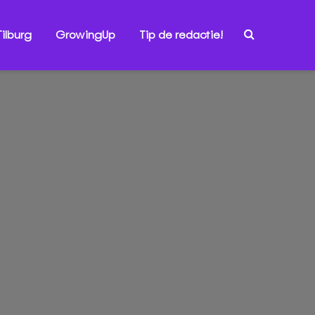
ilburg
GrowingUp
Tip de redactie!