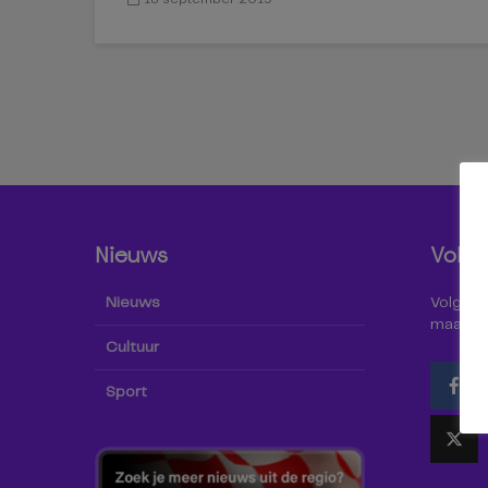
Nieuws
Volg 
Nieuws
Volg Omr
maar oo
Cultuur
Sport