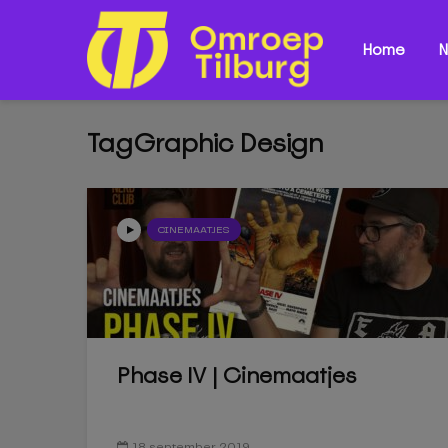
Home
N
TagGraphic Design
CINEMAATJES
Phase IV | Cinemaatjes
18 september 2019